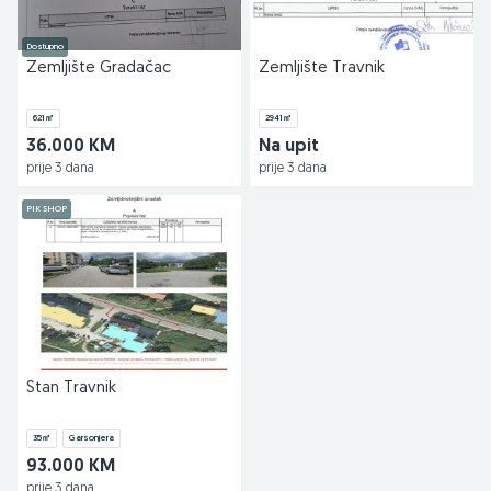
Dostupno
Zemljište Gradačac
Zemljište Travnik
621
㎡
2941
㎡
36.000 KM
Na upit
prije 3 dana
prije 3 dana
PIK SHOP
Stan Travnik
35
㎡
Garsonjera
93.000 KM
prije 3 dana