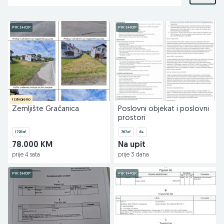
PIK SHOP
PIK SHOP
Izdvojeno
Zemljište Gračanica
Poslovni objekat i poslovni
prostori
1725
㎡
767
㎡
8+
78.000 KM
Na upit
prije 4 sata
prije 3 dana
PIK SHOP
PIK SHOP