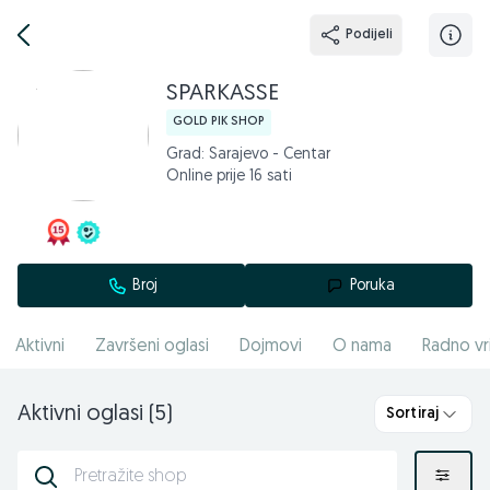
Podijeli
SPARKASSE
GOLD PIK SHOP
Grad: Sarajevo - Centar
Online prije 16 sati
Broj
Poruka
Aktivni
Završeni oglasi
Dojmovi
O nama
Radno vr
Aktivni oglasi (5)
Sortiraj